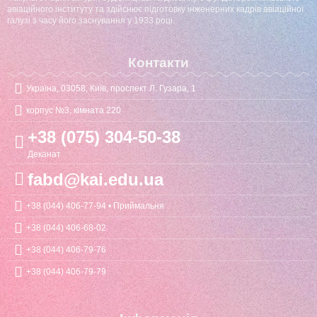
авіаційного інституту та здійснює підготовку інженерних кадрів авіаційної
галузі з часу його заснування у 1933 році.
Контакти
Україна, 03058, Київ, проспект Л. Гузара, 1
корпус №3, кімната 220
+38 (075) 304-50-38
Деканат
fabd@kai.edu.ua
+38 (044) 406-77-94 • Приймальня
+38 (044) 406-68-02
+38 (044) 406-79-76
+38 (044) 406-79-79