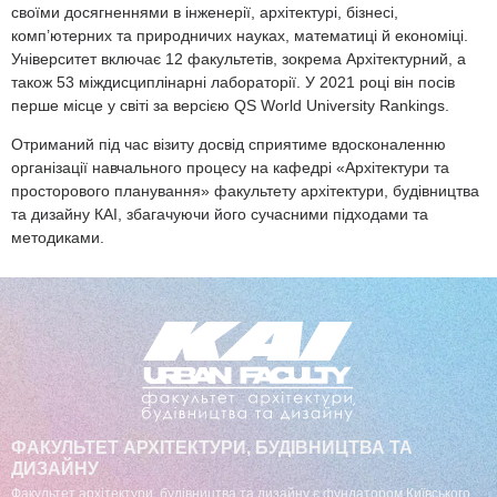
своїми досягненнями в інженерії, архітектурі, бізнесі,
комп’ютерних та природничих науках, математиці й економіці.
Університет включає 12 факультетів, зокрема Архітектурний, а
також 53 міждисциплінарні лабораторії. У 2021 році він посів
перше місце у світі за версією QS World University Rankings.
Отриманий під час візиту досвід сприятиме вдосконаленню
організації навчального процесу на кафедрі «Архітектури та
просторового планування» факультету архітектури, будівництва
та дизайну КАІ, збагачуючи його сучасними підходами та
методиками.
ФАКУЛЬТЕТ АРХІТЕКТУРИ, БУДІВНИЦТВА ТА
ДИЗАЙНУ
Факультет архітектури, будівництва та дизайну є фундатором Київського